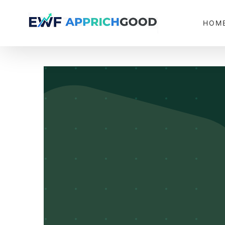
콘
텐
HOM
츠
로
건
너
뛰
기