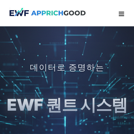
콘
텐
츠
로
건
너
뛰
데이터로 증명하는
기
EWF 퀀트 시스템